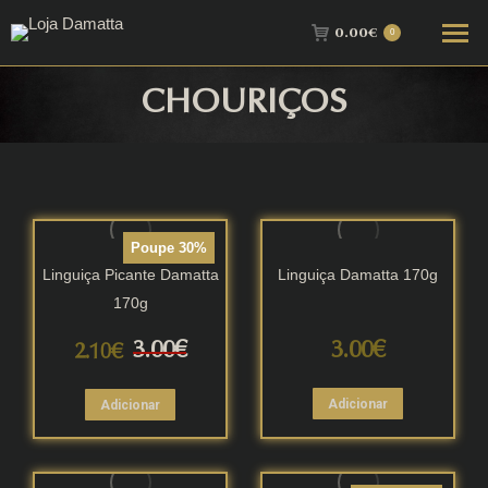
0.00
€
0
o
CHOURIÇOS
You are here:
imo
Poupe 30%
Linguiça Picante Damatta
Linguiça Damatta 170g
170g
O
O
3.00
€
3.00
€
2.10
€
preço
preço
Adicionar
Adicionar
original
atual
era:
é: