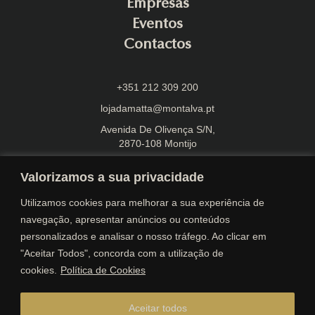
Empresas
Eventos
Contactos
+351 212 309 200
lojadamatta@montalva.pt
Avenida De Olivença S/N,
2870-108 Montijo
Valorizamos a sua privacidade
Utilizamos cookies para melhorar a sua experiência de
navegação, apresentar anúncios ou conteúdos
personalizados e analisar o nosso tráfego. Ao clicar em
Envios Gratuitos
"Aceitar Todos", concorda com a utilização de
cookies.
Política de Cookies
Entregas em 72 horas úteis*
Portes gratuitos para encomendas iguais ou superiores a
30€
Aceitar todos