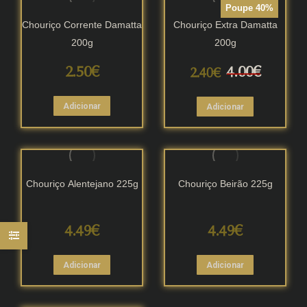
Poupe 40%
3.00€.
2.10€.
Chouriço Corrente Damatta
Chouriço Extra Damatta
200g
200g
O
O
2.50
€
4.00
€
2.40
€
preço
preço
Adicionar
Adicionar
original
atual
era:
é:
4.00€.
2.40€.
Chouriço Alentejano 225g
Chouriço Beirão 225g
4.49
€
4.49
€
Adicionar
Adicionar