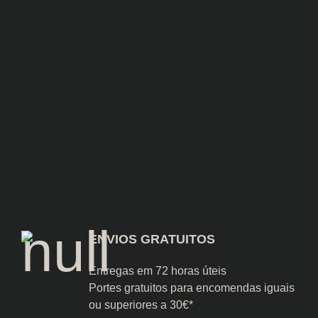
Presunto Fatiado à Mão
Presunto Reserva 12
Reserva 14 meses 100gr
Meses Fatiado 70g
5.90
€
3.00
€
Adicionar
Adicionar
ENVIOS GRATUITOS
Entregas em 72 horas úteis
Portes gratuitos para encomendas iguais
ou superiores a 30€*