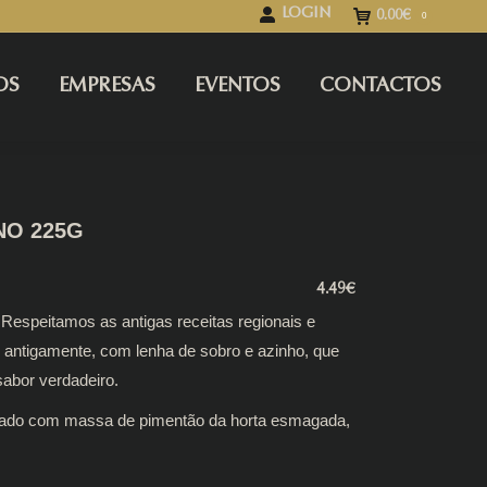
LOGIN
0.00
€
0
OS
EMPRESAS
EVENTOS
CONTACTOS
NO 225G
4.49
€
Respeitamos as antigas receitas regionais e
 antigamente, com lenha de sobro e azinho, que
abor verdadeiro.
onado com massa de pimentão da horta esmagada,