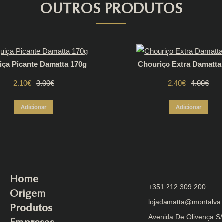
OUTROS PRODUTOS
iça Picante Damatta 170g
Chouriço Extra Damatta
2.10
€
O
O
3.00
€
2.40
€
O
O
4.00
€
preço
preço
preço
preço
Adicionar
Adicionar
original
atual
original
atual
era:
é:
era:
é:
3.00€.
2.10€.
4.00€.
2.40€.
Home
+351 212 309 200
Origem
lojadamatta@montalva.
Produtos
Avenida De Olivença S