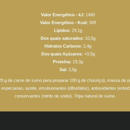
Valor Energético - kJ:
1460
Valor Energético - Kcal:
349
Lípidos:
29,1g
Dos quais saturados:
10,5g
Hidratos Carbono:
2,4g
Dos quais Açúcares:
<0,5g
Proteína:
19,3g
Sal:
3,9g
0 g de carne de suíno para preparar 100 g de chouriço), massa de 
l, especiarias, azeite, emulsionantes (difosfatos), antioxidantes (eritor
conservantes (nitrito de sódio). Tripa natural de suíno.