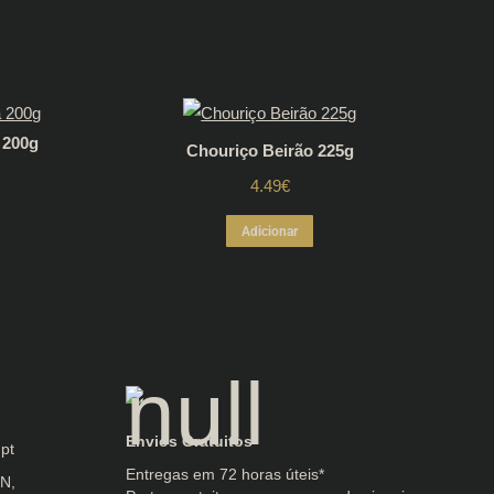
 200g
Chouriço Beirão 225g
4.49
€
Adicionar
Envios Gratuitos
pt
Entregas em 72 horas úteis*
/N,