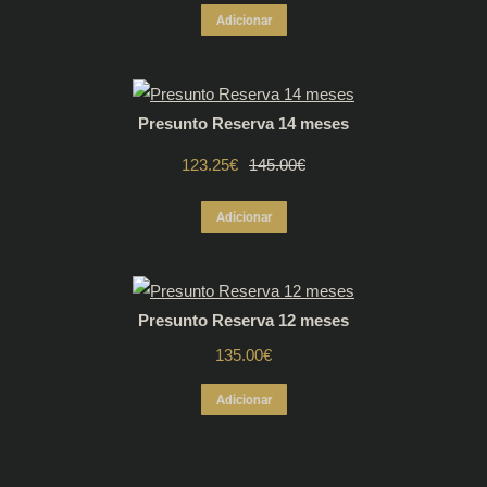
preço
preço
Adicionar
original
atual
era:
é:
Presunto Reserva 14 meses
130.00€.
110.50€.
123.25
€
O
O
145.00
€
preço
preço
Adicionar
original
atual
era:
é:
Presunto Reserva 12 meses
145.00€.
123.25€.
135.00
€
Adicionar