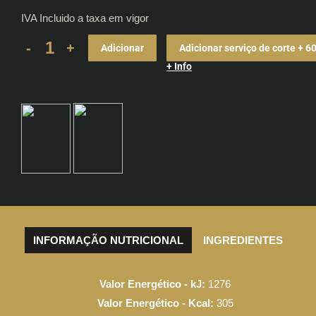
IVA Incluido a taxa em vigor
Presunto
Adicionar
Adicionar serviço de corte + 6
Reserva
+ Info
Porco
Preto
24
meses
quantity
INFORMAÇÃO NUTRICIONAL
INGREDIENTES
Valor Energético - kJ:
1276
Valor Energético - Kcal:
305