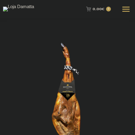
0.00
€
0