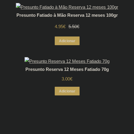
era:
é:
Presunto Fatiado à Mão Reserva 12 meses 100gr
11.70€.
10.53€.
4.95
€
O
O
5.50
€
preço
preço
Adicionar
original
atual
era:
é:
Presunto Reserva 12 Meses Fatiado 70g
5.50€.
4.95€.
3.00
€
Adicionar