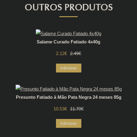
OUTROS PRODUTOS
Salame Curado Fatiado 4x40g
2.12
€
O
O
2.49
€
preço
preço
Adicionar
original
atual
era:
é:
Presunto Fatiado à Mão Pata Negra 24 meses 85g
2.49€.
2.12€.
10.53
€
O
O
11.70
€
preço
preço
Adicionar
original
atual