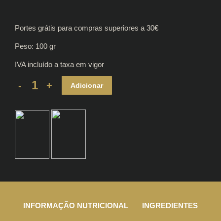
Portes grátis para compras superiores a 30€
Peso: 100 gr
IVA incluído a taxa em vigor
Presunto
Adicionar
Fatiado
à
Mão
Reserva
14
meses
100gr
quantity
INFORMAÇÃO NUTRICIONAL
INGREDIENTES