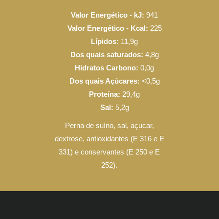
Valor Energético - kJ:
941
Valor Energético - Kcal:
225
Lípidos:
11,9g
Dos quais saturados:
4,8g
Hidratos Carbono:
0,0g
Dos quais Açúcares:
<0,5g
Proteína:
29,4g
Sal:
5,2g
Perna de suíno, sal, açucar,
dextrose, antioxidantes (E 316 e E
331) e conservantes (E 250 e E
252).