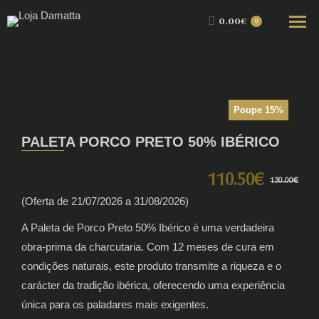
0.00
€
0
Poupe 15%
PALETA PORCO PRETO 50% IBÉRICO
110.50
€
O
O
130.00
€
(Oferta de 21/07/2026 a 31/08/2026)
preç
preç
orig
atua
A Paleta de Porco Preto 50% Ibérico é uma verdadeira
era:
é:
obra-prima da charcutaria. Com 12 meses de cura em
condições naturais, este produto transmite a riqueza e o
130.
110.
carácter da tradição ibérica, oferecendo uma experiência
única para os paladares mais exigentes.