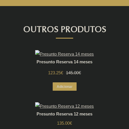
OUTROS PRODUTOS
Presunto Reserva 14 meses
123.25
€
O
O
145.00
€
preço
preço
Adicionar
original
atual
era:
é:
Presunto Reserva 12 meses
145.00€.
123.25€.
135.00
€