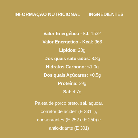
INFORMAÇÃO NUTRICIONAL
INGREDIENTES
Valor Energético - kJ:
1532
Valor Energético - Kcal:
366
Lípidos:
28g
Dos quais saturados:
8.8g
Hidratos Carbono:
<1.0g
Dos quais Açúcares:
<0.5g
Proteína:
29g
Sal:
4.7g
Paleta de porco preto, sal, açucar,
corretor de acidez (E 331iii),
conservantes (E 252 e E 250) e
antioxidante (E 301)