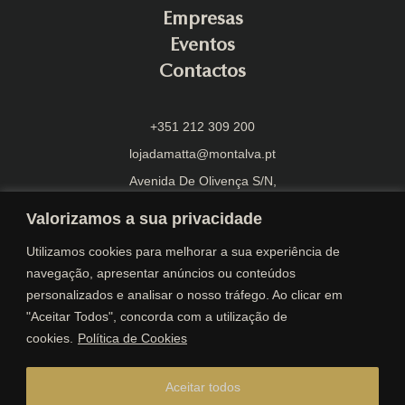
Empresas
Eventos
Contactos
+351 212 309 200
lojadamatta@montalva.pt
Avenida De Olivença S/N,
2870-108 Montijo
Valorizamos a sua privacidade
Utilizamos cookies para melhorar a sua experiência de
navegação, apresentar anúncios ou conteúdos
personalizados e analisar o nosso tráfego. Ao clicar em
"Aceitar Todos", concorda com a utilização de
Envios Gratuitos
cookies.
Política de Cookies
Entregas em 72 horas úteis*
Portes gratuitos para encomendas iguais ou superiores a
30€
Aceitar todos
*ver termos e condições