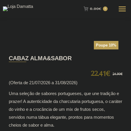
0.00
€
0
Poupe 10%
CABAZ ALMA&SABOR
22.41
€
O
O
24.90
€
(Oferta de 21/07/2026 a 31/08/2026)
preç
preç
orig
atua
Uma seleção de sabores portugueses, que une tradição e
era:
é:
prazer! A autenticidade da charcutaria portuguesa, o caráter
do vinho e a crocância de um mix de frutos secos,
24.9
22.4
servidos numa tábua elegante, prontos para momentos
cheios de sabor e alma.