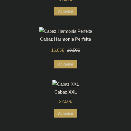
Adicionar
Cabaz Harmonia Perfeita
16.65
€
O
O
18.50
€
preço
preço
Adicionar
original
atual
era:
é:
Cabaz XXL
18.50€.
16.65€.
22.50
€
Adicionar