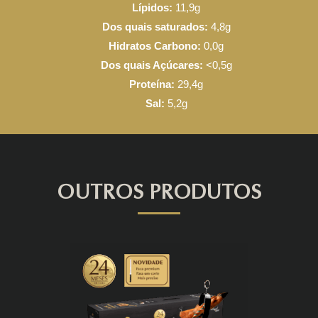
Lípidos:
11,9g
Dos quais saturados:
4,8g
Hidratos Carbono:
0,0g
Dos quais Açúcares:
<0,5g
Proteína:
29,4g
Sal:
5,2g
OUTROS PRODUTOS