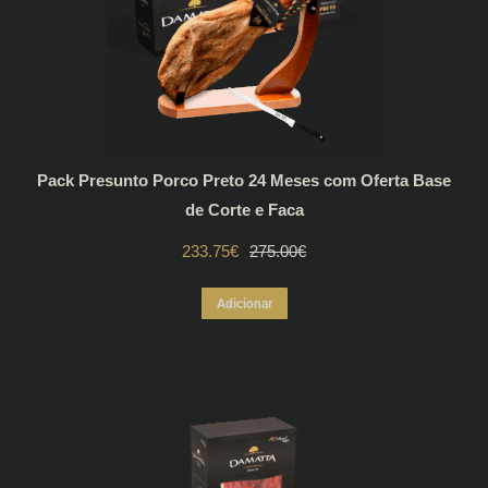
Pack Presunto Porco Preto 24 Meses com Oferta Base
de Corte e Faca
233.75
€
O
O
275.00
€
preço
preço
Adicionar
original
atual
era:
é:
275.00€.
233.75€.