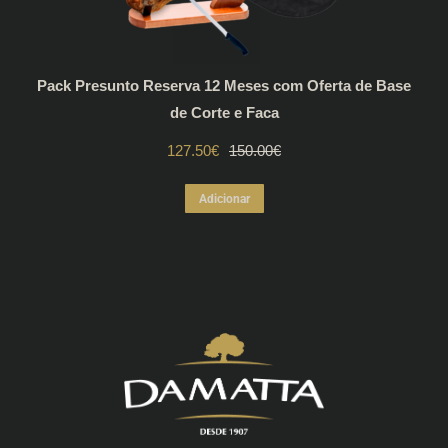
Pack Presunto Reserva 12 Meses com Oferta de Base
de Corte e Faca
127.50
€
O
O
150.00
€
preço
preço
Adicionar
original
atual
era:
é:
150.00€.
127.50€.