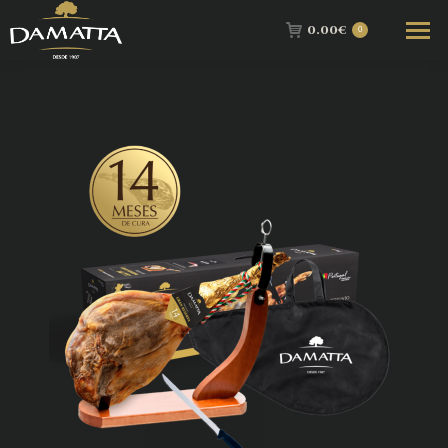
0.00
€
0