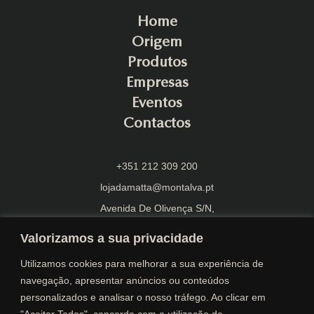
Home
Origem
Produtos
Empresas
Eventos
Contactos
+351 212 309 200
lojadamatta@montalva.pt
Avenida De Olivença S/N,
2870-108 Montijo
Valorizamos a sua privacidade
Utilizamos cookies para melhorar a sua experiência de
navegação, apresentar anúncios ou conteúdos
personalizados e analisar o nosso tráfego. Ao clicar em
"Aceitar Todos", concorda com a utilização de